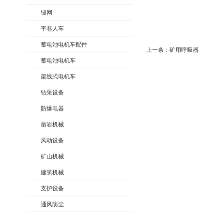
锚网
+
平巷人车
+
蓄电池电机车配件
+
上一条：
矿用呼吸器
蓄电池电机车
+
架线式电机车
+
钻采设备
+
防爆电器
+
凿岩机械
+
风动设备
+
矿山机械
+
建筑机械
+
支护设备
+
通风防尘
+