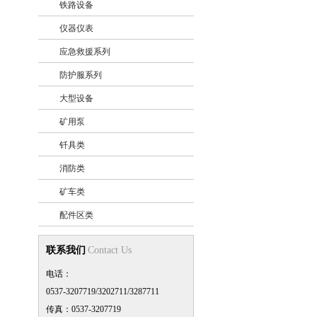
铁路设备
+
仪器仪表
+
应急救援系列
+
防护服系列
+
大型设备
+
矿用泵
+
钎具类
+
消防类
+
矿车类
+
配件区类
+
联系我们
Contact Us
电话：
0537-3207719/3202711/3287711
传真：0537-3207719