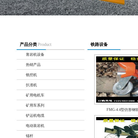
产品分类
Product
铁路设备
凿岩机设备
+
热销产品
+
铣挖机
+
扒渣机
+
矿用电机车
+
矿用车系列
+
FMG-4.4型仿形
铲运机电缆
+
电动装岩机
+
锚杆
+