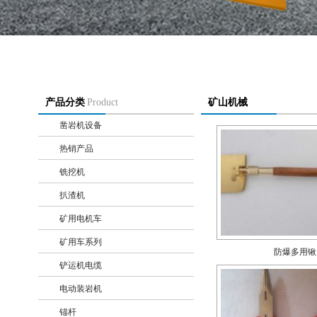
产品分类
Product
矿山机械
凿岩机设备
+
热销产品
+
铣挖机
+
扒渣机
+
矿用电机车
+
矿用车系列
+
防爆多用锹
铲运机电缆
+
电动装岩机
+
锚杆
+