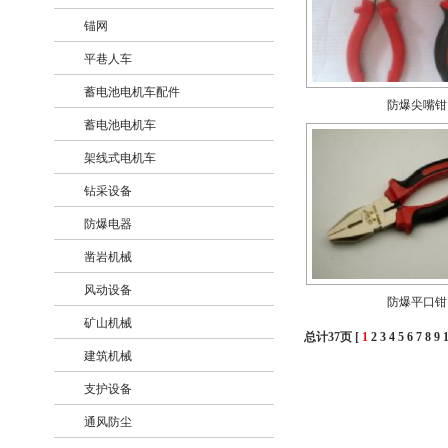
锚网
+
平巷人车
+
蓄电池电机车配件
+
防爆尖嘴钳
蓄电池电机车
+
架线式电机车
+
钻采设备
+
防爆电器
+
凿岩机械
+
风动设备
+
防爆平口钳
矿山机械
+
总计37页 [
1
2
3
4
5
6
7
8
9
建筑机械
+
支护设备
+
通风防尘
+