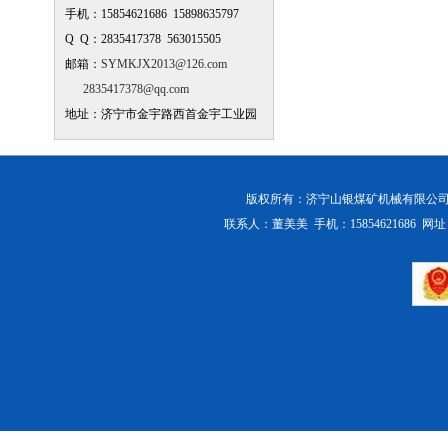
手机：15854621686 15898635797
Q Q：2835417378 563015505
邮箱：
SYMKJX2013@126.com
2835417378@qq.com
地址：济宁市金宇路西首金宇工业园
版权所有：
济宁山银煤矿机械有限公
联系人：董美美 手机：15854621686 网