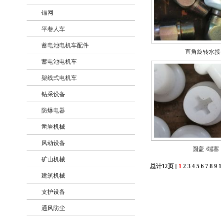
锚网
+
平巷人车
+
蓄电池电机车配件
+
直角旋转水接
蓄电池电机车
+
架线式电机车
+
钻采设备
+
防爆电器
+
凿岩机械
+
风动设备
+
圆盖 /端塞
矿山机械
+
总计12页 [
1
2
3
4
5
6
7
8
9
建筑机械
+
支护设备
+
通风防尘
+