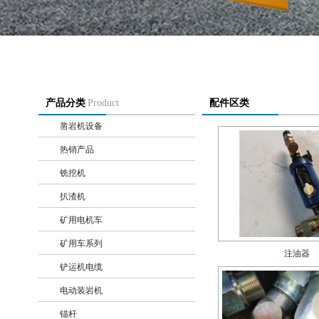
产品分类
Product
配件区类
凿岩机设备
+
热销产品
+
铣挖机
+
扒渣机
+
矿用电机车
+
矿用车系列
+
注油器
铲运机电缆
+
电动装岩机
+
锚杆
+