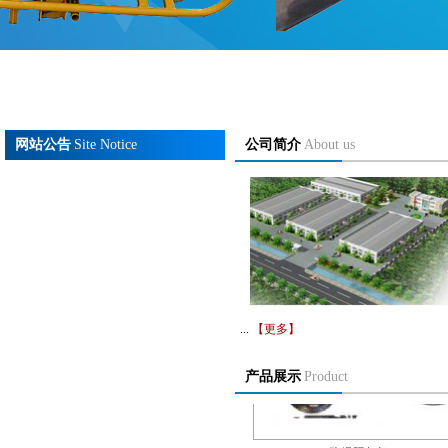
AFJ-150型U型倾斜
网站公告
Site Notice
公司简介
About us
AE102型氧气充填泵
...
【更多】
产品展示
Product
防爆照相机