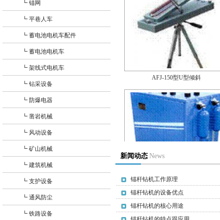
+
┗ 锚网
各销售精英热线：
+
┗ 平巷人车
销售经理:15854621686 董美美
+
┗ 蓄电池电机车配件
+
销售经理:15898635797 董俊合
┗ 蓄电池电机车
AFJ-150型U型倾斜
+
┗ 架线式电机车
销售专员:18253733283 刘双双
+
┗ 钻采设备
销售主管:15265730900 王 倩
+
┗ 防爆电器
销售专员:18953751611 薛玉奇
+
┗ 凿岩机械
销售顾问:13355159299 王冉冉
+
┗ 风动设备
销售顾问:13385378386 周翠霞
+
┗ 矿山机械
新闻动态
News
销售客服:13406290520 王 峰
AE102型氧气充填泵
+
┗ 建筑机械
锚杆钻机工作原理
+
┗ 支护设备
锚杆钻机的设备优点
+
┗ 通风防尘
锚杆钻机的核心用途
+
┗ 铁路设备
锚杆钻机的特点跟应用