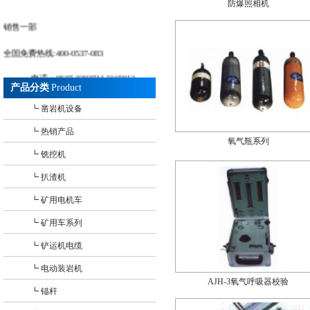
销售一部
全国免费热线:400-0537-083
电话：0537-3202711 3165912
产品分类
Product
网址：www.qidaoji.net
┗ 凿岩机设备
氧气瓶系列
邮箱: symkjx2013@163.com
+
┗ 热销产品
地址：济宁市开发区山银工业
+
┗ 铣挖机
+
┗ 扒渣机
园
+
┗ 矿用电机车
销售二部
+
┗ 矿用车系列
电话：0537-3207719 3287711
+
┗ 铲运机电缆
网址：www.yiangk.com
AJH-3氧气呼吸器校验
+
┗ 电动装岩机
邮箱: symkjx2013@126.com
+
┗ 锚杆
地址：中国 山东 济宁任城区