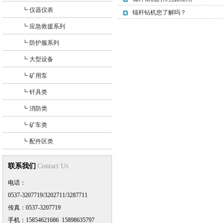
+
┗ 仪器仪表
锚杆钻机您了解吗？
+
┗ 应急救援系列
防爆照相机
+
┗ 防护服系列
+
┗ 大型设备
+
┗ 矿用泵
+
┗ 钎具类
+
┗ 消防类
+
┗ 矿车类
氧气瓶系列
+
┗ 配件区类
+
联系我们
Contact Us
电话：
0537-3207719/3202711/3287711
传真：0537-3207719
手机：15854621686 15898635797